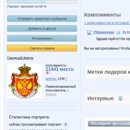
Портрет заполнен на 56 %
Комплименты
Отправить приватное сообщение
1 комплиментов в гостевой 
Добавить в друзья
УУддааччаа
21.12
Игнорировать
Здравствуйте! Не п
Сделать подарок
Вы не авторизованы! Чтоб
Городской форум
популярность:
21441 место
Метки лидеров
-6 ↓
рейтинг
1238
?
Привилегированный
пользователь
5
уровня
Интервью
Статистика портрета:
Последние
фотогра
сейчас просматривают портрет - 0