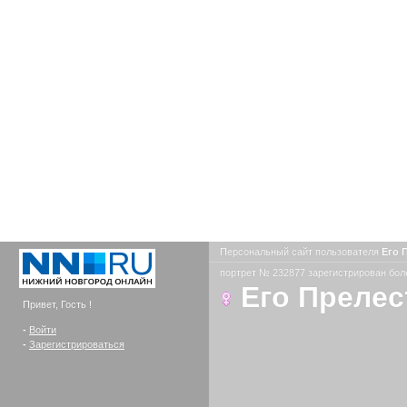
Персональный сайт пользователя
Его 
портрет № 232877 зарегистрирован боле
Его Прелес
Привет, Гость !
-
Войти
-
Зарегистрироваться